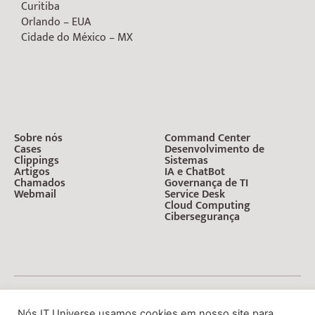
Curitiba
Orlando – EUA
Cidade do México – MX
Sobre nós
Command Center
Cases
Desenvolvimento de
Clippings
Sistemas
Artigos
IA e ChatBot
Chamados
Governança de TI
Webmail
Service Desk
Cloud Computing
Cibersegurança
Avisos
Termos
Politica de
© IT Universe Tecnologia – 2010 –
Nós IT Universe usamos cookies em nosso site para