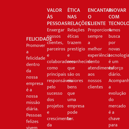
VALOR
ÉTICA
ENCANTAR
INOVAR
ÀS
NAS
O
COM
PESSOAS
RELAÇÕES
CLIENTE
TECNOLO
Enxergar
Relações
Proporcionamos
A
nossos
éticas
sempre
busca
FELICIDADE
clientes,
trazem
a
por
Promover
parceiros
prestígio
melhor
novas
a
e
e
experiência
tecnologi
felicidade
colaboradores
reconhecimento
de
é um
dentro
como
que
atendimento
esforço
da
principais
são os
aos
diário.
nossa
responsáveis
maiores
nossos
Acompanh
empresa
pelo
bens
clientes
a
é a
sucesso
que
evolução
nossa
dos
uma
do
missão
projetos
empresa
mercado
diária.
e
pode
é a
Pessoas
crescimento
ter.
chave
felizes
da
para
vivem