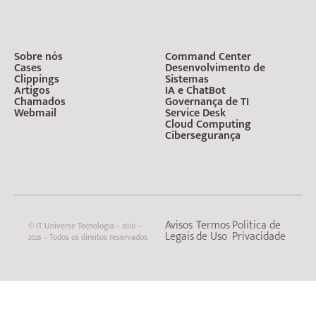
Sobre nós
Command Center
Cases
Desenvolvimento de
Clippings
Sistemas
Artigos
IA e ChatBot
Chamados
Governança de TI
Webmail
Service Desk
Cloud Computing
Cibersegurança
Avisos
Termos
Politica de
© IT Universe Tecnologia – 2010 –
Legais
de Uso
Privacidade
2025 – Todos os direitos reservados.