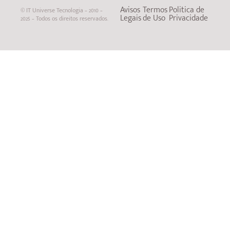
Avisos
Termos
Politica de
© IT Universe Tecnologia – 2010 –
Legais
de Uso
Privacidade
2025 – Todos os direitos reservados.