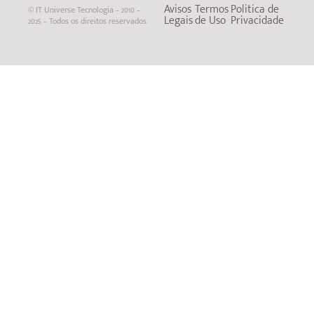
Avisos
Termos
Politica de
© IT Universe Tecnologia – 2010 –
Legais
de Uso
Privacidade
2025 – Todos os direitos reservados.