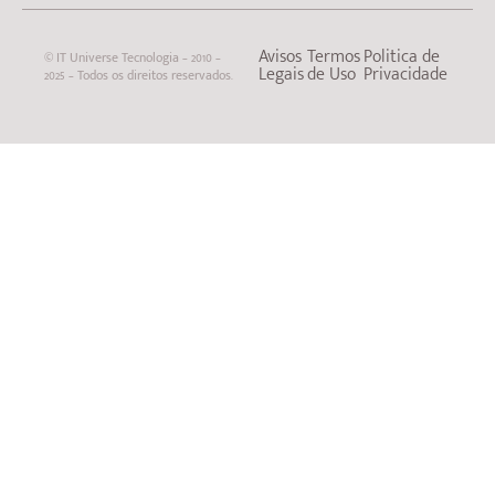
Avisos
Termos
Politica de
© IT Universe Tecnologia – 2010 –
Legais
de Uso
Privacidade
2025 – Todos os direitos reservados.