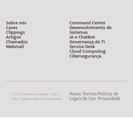
Sobre nós
Command Center
Cases
Desenvolvimento de
Clippings
Sistemas
Artigos
IA e ChatBot
Chamados
Governança de TI
Webmail
Service Desk
Cloud Computing
Cibersegurança
Avisos
Termos
Politica de
© IT Universe Tecnologia – 2010 –
Legais
de Uso
Privacidade
2025 – Todos os direitos reservados.