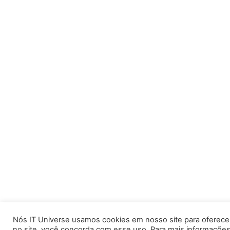
Nós IT Universe usamos cookies em nosso site para oferecer
no site, você concorda com esse uso. Para mais informaçõ