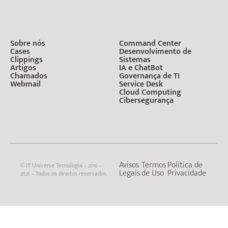
Sobre nós
Command Center
Cases
Desenvolvimento de
Clippings
Sistemas
Artigos
IA e ChatBot
Chamados
Governança de TI
Webmail
Service Desk
Cloud Computing
Cibersegurança
Avisos
Termos
Politica de
© IT Universe Tecnologia – 2010 –
Legais
de Uso
Privacidade
2025 – Todos os direitos reservados.