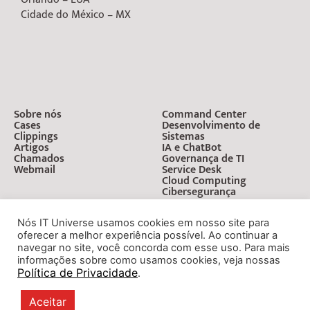
Cidade do México – MX
Sobre nós
Command Center
Cases
Desenvolvimento de
Clippings
Sistemas
Artigos
IA e ChatBot
Chamados
Governança de TI
Webmail
Service Desk
Cloud Computing
Cibersegurança
Nós IT Universe usamos cookies em nosso site para
oferecer a melhor experiência possível. Ao continuar a
navegar no site, você concorda com esse uso. Para mais
informações sobre como usamos cookies, veja nossas
Política de Privacidade
.
Avisos
Termos
Politica de
© IT Universe Tecnologia – 2010 –
Legais
de Uso
Privacidade
2025 – Todos os direitos reservados.
Aceitar