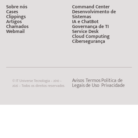
Sobre nós
Command Center
Cases
Desenvolvimento de
Clippings
Sistemas
Artigos
IA e ChatBot
Chamados
Governança de TI
Webmail
Service Desk
Cloud Computing
Cibersegurança
Avisos
Termos
Politica de
© IT Universe Tecnologia – 2010 –
Legais
de Uso
Privacidade
2025 – Todos os direitos reservados.