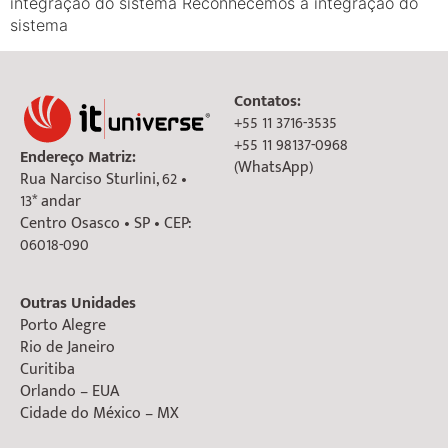
integração do sistema Reconhecemos a integração do
sistema
Contatos:
+55 11 3716-3535
+55 11 98137-0968
Endereço Matriz:
(WhatsApp)
Rua Narciso Sturlini, 62 •
13* andar
Centro Osasco • SP • CEP:
06018-090
Outras Unidades
Porto Alegre
Rio de Janeiro
Curitiba
Orlando – EUA
Cidade do México – MX