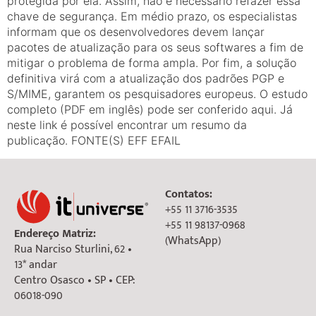
protegida por ela. Assim, não é necessário refazer essa
chave de segurança. Em médio prazo, os especialistas
informam que os desenvolvedores devem lançar
pacotes de atualização para os seus softwares a fim de
mitigar o problema de forma ampla. Por fim, a solução
definitiva virá com a atualização dos padrões PGP e
S/MIME, garantem os pesquisadores europeus. O estudo
completo (PDF em inglês) pode ser conferido aqui. Já
neste link é possível encontrar um resumo da
publicação. FONTE(S) EFF EFAIL
Contatos:
+55 11 3716-3535
+55 11 98137-0968
Endereço Matriz:
(WhatsApp)
Rua Narciso Sturlini, 62 •
13* andar
Centro Osasco • SP • CEP:
06018-090