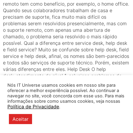
remoto tem como benefício, por exemplo, o home office.
Quando seus colaboradores trabalham de casa e
precisam de suporte, fica muito mais difícil os
problemas serem resolvidos presencialmente, mas com
o suporte remoto, com apenas uma abertura de
chamado, o problema seria resolvido o mais rápido
possível. Qual a diferença entre service desk, help desk
e field service? Muito se confunde sobre help desk, field
service e help desk, afinal, os nomes são bem-parecidos
e todos são serviços de suporte técnico. Porém, existem
várias diferenças entre eles. Help Desk O help
desk, atendimento de nível 1, soluciona problemas de
baixa complexidade. Tais como problemas de e-mail,
Nós IT Universe usamos cookies em nosso site para
impressoras, etc. Field service Já o field service
oferecer a melhor experiência possível. Ao continuar a
soluciona problemas de alta complexidade e,
navegar no site, você concorda com esse uso. Para mais
informações sobre como usamos cookies, veja nossas
geralmente, um técnico é enviado ao local para
Política de Privacidade
.
solucionar o problema pessoalmente. Benefícios do
suporte de TI para empresas – Promove alertas precoce
Aceitar
sobre possíveis problema de TI; – Agilidade nas
resoluções, promovendo o aumento de produtividade