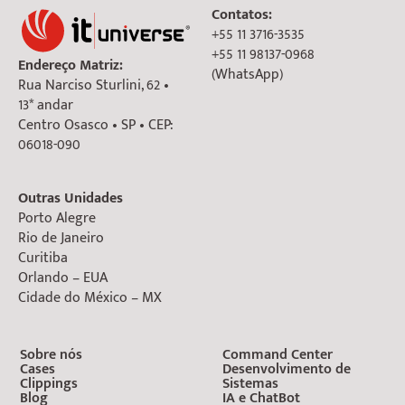
Contatos:
+55 11 3716-3535
+55 11 98137-0968
Endereço Matriz:
(WhatsApp)
Rua Narciso Sturlini, 62 •
13* andar
Centro Osasco • SP • CEP:
06018-090
Outras Unidades
Porto Alegre
Rio de Janeiro
Curitiba
Orlando – EUA
Cidade do México – MX
Sobre nós
Command Center
Cases
Desenvolvimento de
Clippings
Sistemas
Blog
IA e ChatBot